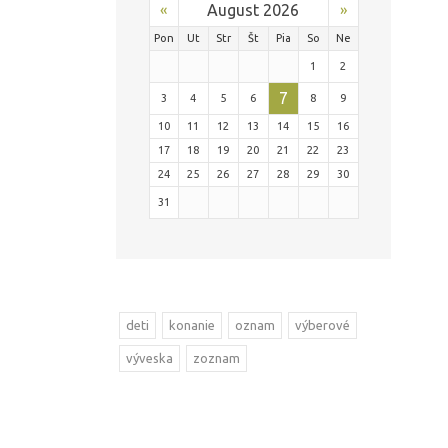
«
August 2026
»
Pon
Ut
Str
Št
Pia
So
Ne
1
2
7
3
4
5
6
8
9
10
11
12
13
14
15
16
17
18
19
20
21
22
23
24
25
26
27
28
29
30
31
deti
konanie
oznam
výberové
výveska
zoznam