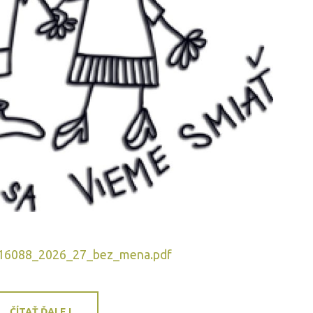
16088_2026_27_bez_mena.pdf
ČÍTAŤ ĎALEJ...