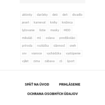
aktivity
darčeky
deti
deň
divadlo
jeseň
karneval
knihy
knižnica
lyžovanie
lístie
masky
MDD
mikuláš
mš
oslava
predškoláci
príroda
rozlúčka
slávnosť
sneh
snv
vianoce
vychádzka
vystúpenie
výlet
zima
zábava
zš
šport
SPÄŤ NA ÚVOD
PRIHLÁSENIE
OCHRANA OSOBNÝCH ÚDAJOV