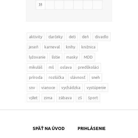
31
aktivity
darčeky
deti
deň
divadlo
jeseň
karneval
knihy
knižnica
lyžovanie
lístie
masky
MDD
mikuláš
mš
oslava
predškoláci
príroda
rozlúčka
slávnosť
sneh
snv
vianoce
vychádzka
vystúpenie
výlet
zima
zábava
zš
šport
SPÄŤ NA ÚVOD
PRIHLÁSENIE